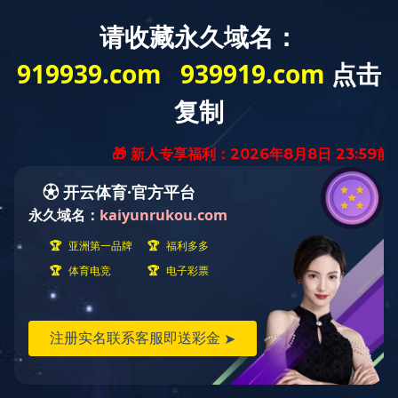
24小时电话
18980800355
主页
解决方案
米兰(中国)
配套产品
新闻动态
关于我们
当前位置 ：
主页
/
米兰(中国)
/
实验室净化
/ 正文
记住实验室家具选购的3个方面，轻松搞
定选择困惑
华锐净化 / 2021-04-07 06:22:35 / 阅读
600次
记住实验室家具选购的3个方面，轻松搞定选择困惑
我们在
实验室家具选购时经常会遇到这种情况，两款家具的外观基
本相同、功能结构也大致一样，但是价格的差异却很大。面
对这种情况，大部分把原因归结到产品的材质上，认为产品
的制作材质是决定价格的关键。