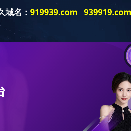
程
配套产品
新闻动态
关于我们
实验室净化
厂房净化